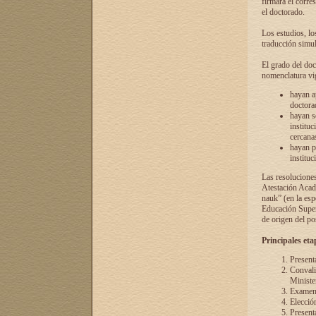
firmará el corre
el doctorado.
Los estudios, lo
traducción simul
El grado del doc
nomenclatura vi
hayan a
doctorad
hayan s
instituc
cercana
hayan p
instituc
Las resolucione
Atestación Acad
nauk” (en la esp
Educación Superi
de origen del po
Principales eta
Present
Convali
Ministe
Examen 
Elecció
Presenta