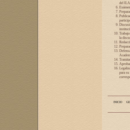
del ILA
Exámenes
Preparac
Publicac
particip
Discusió
instituc
Trabajo
la discu
Redacció
Preparac
Defensa 
Academia
Tramita
Aprobac
Legaliz
para su
correspo
INICIO
GE