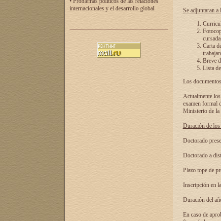
• Problemas políticos de las relaciones
internacionales y el desarrollo global
Se adjuntaran a l
Curricu
Fotocopi
cursadas
Carta d
trabajan
Breve de
Lista de
Los documentos 
Actualmente los 
examen formal de
Ministerio de la
Duración de los 
Doctorado presen
Doctorado a dist
Plazo tope de pr
Inscripción en la
Duración del añ
En caso de aprob