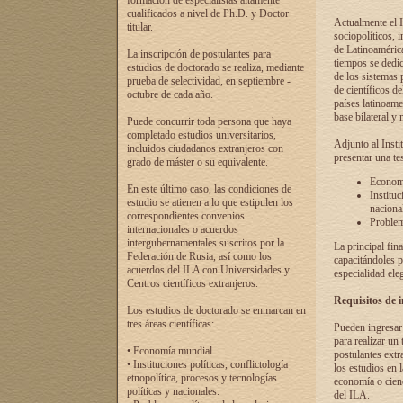
formación de especialistas altamente
cualificados a nivel de Ph.D. y Doctor
Actualmente el I
titular.
sociopolíticos, 
de Latinoamérica
La inscripción de postulantes para
tiempos se dedic
estudios de doctorado se realiza, mediante
de los sistemas p
prueba de selectividad, en septiembre -
de científicos d
octubre de cada año.
países latinoame
base bilateral y m
Puede concurrir toda persona que haya
completado estudios universitarios,
Adjunto al Insti
incluidos ciudadanos extranjeros con
presentar una te
grado de máster o su equivalente.
Economí
En este último caso, las condiciones de
Instituc
estudio se atienen a lo que estipulen los
naciona
correspondientes convenios
Problema
internacionales o acuerdos
intergubernamentales suscritos por la
La principal fin
Federación de Rusia, así como los
capacitándoles p
acuerdos del ILA con Universidades y
especialidad ele
Centros científicos extranjeros.
Requisitos de 
Los estudios de doctorado se enmarcan en
tres áreas científicas:
Pueden ingresar 
para realizar un 
• Economía mundial
postulantes extr
• Instituciones políticas, conflictología
los estudios en l
etnopolítica, procesos y tecnologías
economía o cienc
políticas y nacionales.
del ILA.