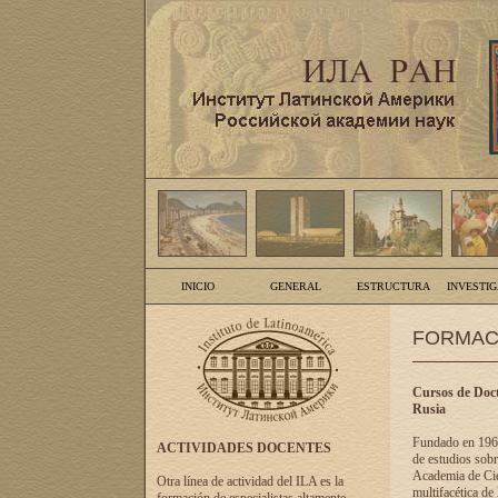
INICIO
GENERAL
ESTRUCTURA
INVESTI
FORMAC
Cursos de Doct
Rusia
Fundado en 1961
ACTIVIDADES DOCENTES
de estudios sobr
Academia de Cien
Otra línea de actividad del ILA es la
multifacética de