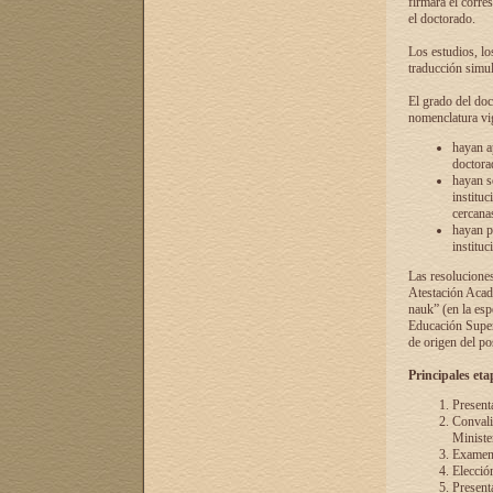
firmará el corre
el doctorado.
Los estudios, lo
traducción simul
El grado del doc
nomenclatura vi
hayan a
doctorad
hayan s
instituc
cercana
hayan p
instituc
Las resolucione
Atestación Acad
nauk” (en la esp
Educación Superi
de origen del po
Principales eta
Present
Convali
Ministe
Examen 
Elecció
Presenta