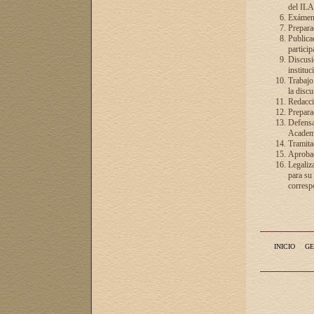
del ILA
Exámenes
Preparac
Publicac
particip
Discusió
instituc
Trabajo
la discu
Redacció
Preparac
Defensa 
Academia
Tramita
Aprobac
Legaliz
para su
correspo
INICIO
GE