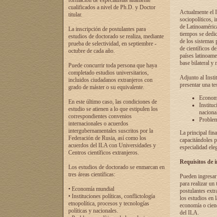
formación de especialistas altamente
cualificados a nivel de Ph.D. y Doctor
Actualmente el I
titular.
sociopolíticos, 
de Latinoamérica
La inscripción de postulantes para
tiempos se dedic
estudios de doctorado se realiza, mediante
de los sistemas p
prueba de selectividad, en septiembre -
de científicos d
octubre de cada año.
países latinoame
base bilateral y m
Puede concurrir toda persona que haya
completado estudios universitarios,
Adjunto al Insti
incluidos ciudadanos extranjeros con
presentar una te
grado de máster o su equivalente.
Economí
En este último caso, las condiciones de
Instituc
estudio se atienen a lo que estipulen los
naciona
correspondientes convenios
Problema
internacionales o acuerdos
intergubernamentales suscritos por la
La principal fin
Federación de Rusia, así como los
capacitándoles p
acuerdos del ILA con Universidades y
especialidad ele
Centros científicos extranjeros.
Requisitos de 
Los estudios de doctorado se enmarcan en
tres áreas científicas:
Pueden ingresar 
para realizar un 
• Economía mundial
postulantes extr
• Instituciones políticas, conflictología
los estudios en l
etnopolítica, procesos y tecnologías
economía o cienc
políticas y nacionales.
del ILA.