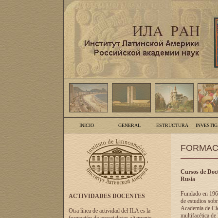
INICIO
GENERAL
ESTRUCTURA
INVESTI
FORMAC
Cursos de Doct
Rusia
Fundado en 1961
ACTIVIDADES DOCENTES
de estudios sobr
Academia de Cien
Otra línea de actividad del ILA es la
multifacética de