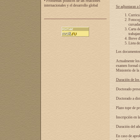
• Problemas políticos de las relaciones
internacionales y el desarrollo global
Se adjuntaran a l
Curricu
Fotocopi
cursadas
Carta d
trabajan
Breve de
Lista de
Los documentos 
Actualmente los 
examen formal de
Ministerio de la
Duración de los 
Doctorado presen
Doctorado a dist
Plazo tope de pr
Inscripción en la
Duración del añ
En caso de aprob