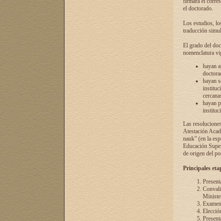
firmará el corre
el doctorado.
Los estudios, lo
traducción simul
El grado del doc
nomenclatura vi
hayan a
doctorad
hayan s
instituc
cercana
hayan p
instituc
Las resolucione
Atestación Acad
nauk” (en la esp
Educación Superi
de origen del po
Principales eta
Present
Convali
Ministe
Examen 
Elecció
Presenta