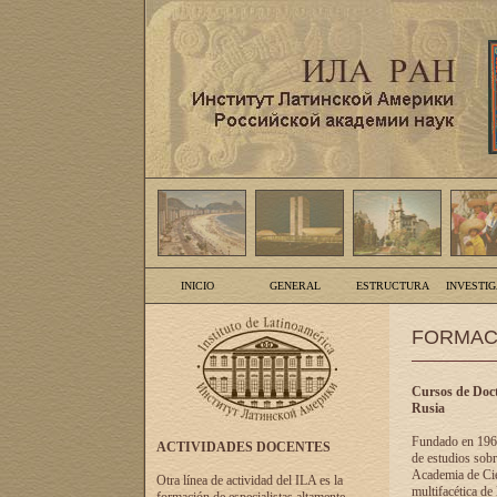
INICIO
GENERAL
ESTRUCTURA
INVESTI
FORMAC
Cursos de Doct
Rusia
Fundado en 1961
ACTIVIDADES DOCENTES
de estudios sobr
Academia de Cien
Otra línea de actividad del ILA es la
multifacética de