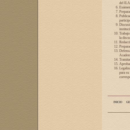
del ILA
Exámenes
Preparac
Publicac
particip
Discusió
instituc
Trabajo
la discu
Redacció
Preparac
Defensa 
Academia
Tramita
Aprobac
Legaliz
para su
correspo
INICIO
GE