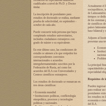
formación de especialistas altamente
cualificados a nivel de Ph.D. y Doctor
Actualmente el I
titular.
sociopolíticos, 
de Latinoamérica
La inscripción de postulantes para
tiempos se dedic
estudios de doctorado se realiza, mediante
de los sistemas p
prueba de selectividad, en septiembre -
de científicos d
octubre de cada año.
países latinoame
base bilateral y m
Puede concurrir toda persona que haya
completado estudios universitarios,
Adjunto al Insti
incluidos ciudadanos extranjeros con
presentar una te
grado de máster o su equivalente.
Economí
En este último caso, las condiciones de
Instituc
estudio se atienen a lo que estipulen los
naciona
correspondientes convenios
Problema
internacionales o acuerdos
intergubernamentales suscritos por la
La principal fin
Federación de Rusia, así como los
capacitándoles p
acuerdos del ILA con Universidades y
especialidad ele
Centros científicos extranjeros.
Requisitos de 
Los estudios de doctorado se enmarcan en
tres áreas científicas:
Pueden ingresar 
para realizar un 
• Economía mundial
postulantes extr
• Instituciones políticas, conflictología
los estudios en l
etnopolítica, procesos y tecnologías
economía o cienc
políticas y nacionales.
del ILA.