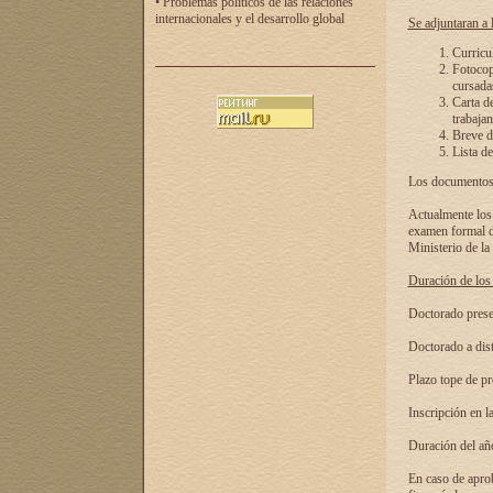
• Problemas políticos de las relaciones
internacionales y el desarrollo global
Se adjuntaran a l
Curricu
Fotocopi
cursadas
Carta d
trabajan
Breve de
Lista de
Los documentos 
Actualmente los 
examen formal de
Ministerio de la
Duración de los 
Doctorado presen
Doctorado a dist
Plazo tope de pr
Inscripción en la
Duración del añ
En caso de aprob