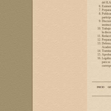
del ILA
Exámenes
Preparac
Publicac
particip
Discusió
instituc
Trabajo
la discu
Redacció
Preparac
Defensa 
Academia
Tramita
Aprobac
Legaliz
para su
correspo
INICIO
GE