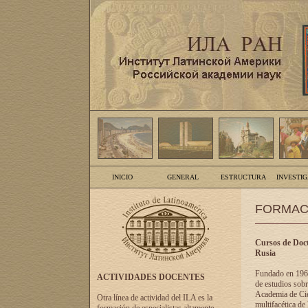
INICIO
GENERAL
ESTRUCTURA
INVESTI
FORMAC
Cursos de Doct
Rusia
Fundado en 1961
ACTIVIDADES DOCENTES
de estudios sobr
Academia de Cien
Otra línea de actividad del ILA es la
multifacética de