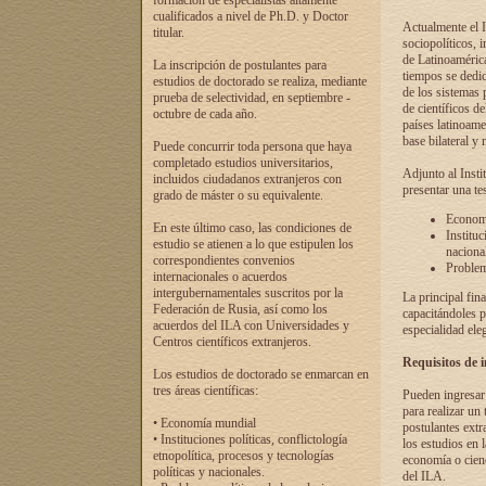
formación de especialistas altamente
cualificados a nivel de Ph.D. y Doctor
Actualmente el I
titular.
sociopolíticos, 
de Latinoamérica
La inscripción de postulantes para
tiempos se dedic
estudios de doctorado se realiza, mediante
de los sistemas p
prueba de selectividad, en septiembre -
de científicos d
octubre de cada año.
países latinoame
base bilateral y m
Puede concurrir toda persona que haya
completado estudios universitarios,
Adjunto al Insti
incluidos ciudadanos extranjeros con
presentar una te
grado de máster o su equivalente.
Economí
En este último caso, las condiciones de
Instituc
estudio se atienen a lo que estipulen los
naciona
correspondientes convenios
Problema
internacionales o acuerdos
intergubernamentales suscritos por la
La principal fin
Federación de Rusia, así como los
capacitándoles p
acuerdos del ILA con Universidades y
especialidad ele
Centros científicos extranjeros.
Requisitos de 
Los estudios de doctorado se enmarcan en
tres áreas científicas:
Pueden ingresar 
para realizar un 
• Economía mundial
postulantes extr
• Instituciones políticas, conflictología
los estudios en l
etnopolítica, procesos y tecnologías
economía o cienc
políticas y nacionales.
del ILA.