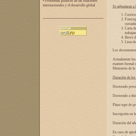
• Problemas políticos de las relaciones
internacionales y el desarrollo global
Se adjuntaran a l
Curricu
Fotocopi
cursadas
Carta d
trabajan
Breve de
Lista de
Los documentos 
Actualmente los 
examen formal de
Ministerio de la
Duración de los 
Doctorado presen
Doctorado a dist
Plazo tope de pr
Inscripción en la
Duración del añ
En caso de aprob