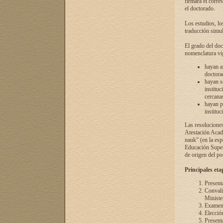
firmará el corre
el doctorado.
Los estudios, lo
traducción simul
El grado del doc
nomenclatura vi
hayan a
doctorad
hayan s
instituc
cercana
hayan p
instituc
Las resolucione
Atestación Acad
nauk” (en la esp
Educación Superi
de origen del po
Principales eta
Present
Convali
Ministe
Examen 
Elecció
Presenta