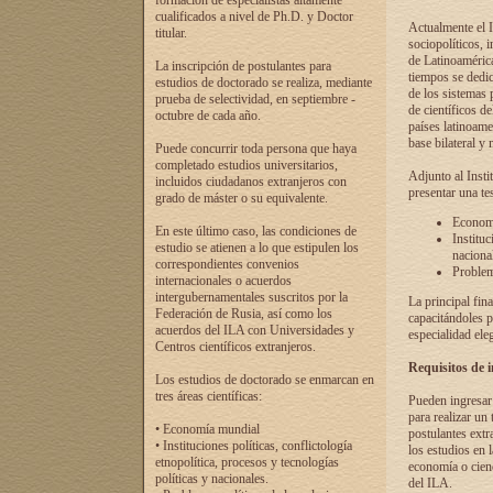
formación de especialistas altamente
cualificados a nivel de Ph.D. y Doctor
Actualmente el I
titular.
sociopolíticos, 
de Latinoamérica
La inscripción de postulantes para
tiempos se dedic
estudios de doctorado se realiza, mediante
de los sistemas p
prueba de selectividad, en septiembre -
de científicos d
octubre de cada año.
países latinoame
base bilateral y m
Puede concurrir toda persona que haya
completado estudios universitarios,
Adjunto al Insti
incluidos ciudadanos extranjeros con
presentar una te
grado de máster o su equivalente.
Economí
En este último caso, las condiciones de
Instituc
estudio se atienen a lo que estipulen los
naciona
correspondientes convenios
Problema
internacionales o acuerdos
intergubernamentales suscritos por la
La principal fin
Federación de Rusia, así como los
capacitándoles p
acuerdos del ILA con Universidades y
especialidad ele
Centros científicos extranjeros.
Requisitos de 
Los estudios de doctorado se enmarcan en
tres áreas científicas:
Pueden ingresar 
para realizar un 
• Economía mundial
postulantes extr
• Instituciones políticas, conflictología
los estudios en l
etnopolítica, procesos y tecnologías
economía o cienc
políticas y nacionales.
del ILA.