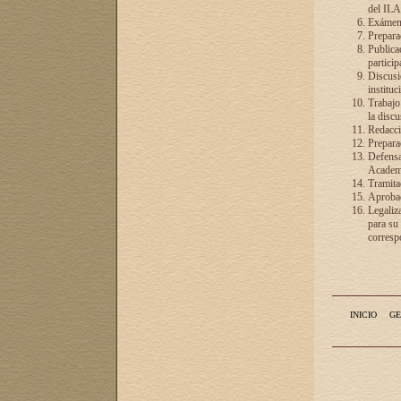
del ILA
Exámenes
Preparac
Publicac
particip
Discusió
instituc
Trabajo
la discu
Redacció
Preparac
Defensa 
Academia
Tramita
Aprobac
Legaliz
para su
correspo
INICIO
GE