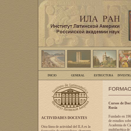
INICIO
GENERAL
ESTRUCTURA
INVESTI
FORMAC
Cursos de Doct
Rusia
Fundado en 1961
ACTIVIDADES DOCENTES
de estudios sobr
Academia de Cien
Otra línea de actividad del ILA es la
multifacética de