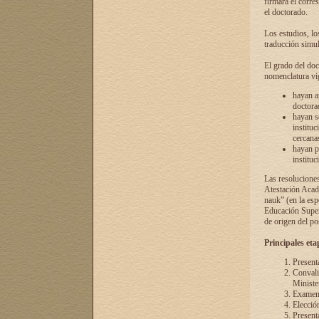
firmará el corre
el doctorado.
Los estudios, lo
traducción simul
El grado del doc
nomenclatura vi
hayan a
doctorad
hayan s
instituc
cercana
hayan p
instituc
Las resolucione
Atestación Acad
nauk” (en la esp
Educación Superi
de origen del po
Principales eta
Present
Convali
Ministe
Examen 
Elecció
Presenta