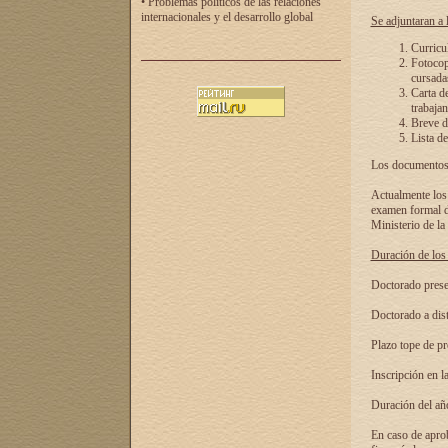
• Problemas políticos de las relaciones
internacionales y el desarrollo global
Se adjuntaran a l
Curricu
Fotocopi
cursadas
Carta d
trabajan
Breve de
Lista de
Los documentos 
Actualmente los 
examen formal de
Ministerio de la
Duración de los 
Doctorado presen
Doctorado a dist
Plazo tope de pr
Inscripción en la
Duración del añ
En caso de aprob