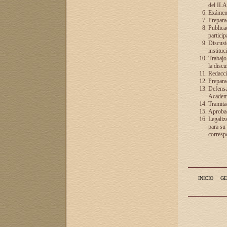
del ILA
Exámenes
Preparac
Publicac
particip
Discusió
instituc
Trabajo
la discu
Redacció
Preparac
Defensa 
Academia
Tramita
Aprobac
Legaliz
para su
correspo
INICIO
GE