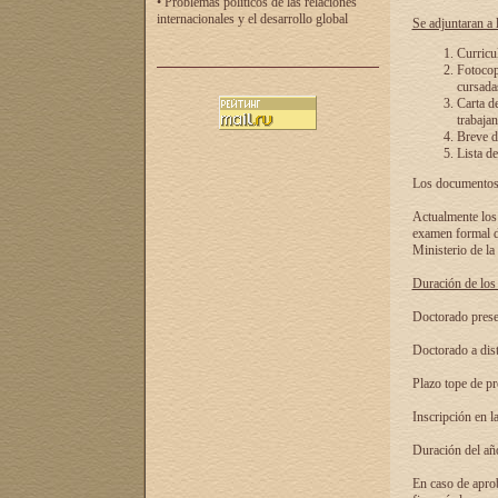
• Problemas políticos de las relaciones
internacionales y el desarrollo global
Se adjuntaran a l
Curricu
Fotocopi
cursadas
Carta d
trabajan
Breve de
Lista de
Los documentos 
Actualmente los 
examen formal de
Ministerio de la
Duración de los 
Doctorado presen
Doctorado a dist
Plazo tope de pr
Inscripción en la
Duración del añ
En caso de aprob