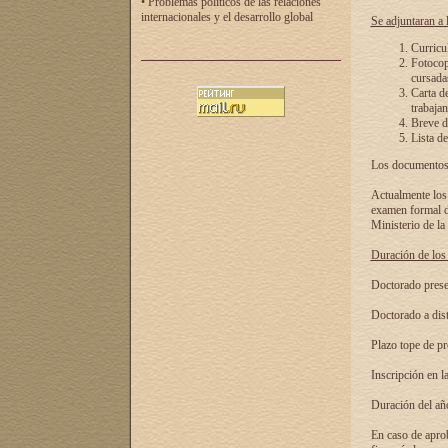
• Problemas políticos de las relaciones
internacionales y el desarrollo global
Se adjuntaran a l
Curricu
Fotocopi
cursadas
Carta d
trabajan
Breve de
Lista de
Los documentos 
Actualmente los 
examen formal de
Ministerio de la
Duración de los 
Doctorado presen
Doctorado a dist
Plazo tope de pr
Inscripción en la
Duración del añ
En caso de aprob