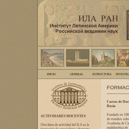
INICIO
GENERAL
ESTRUCTURA
INVESTI
FORMAC
Cursos de Doct
Rusia
Fundado en 1961
ACTIVIDADES DOCENTES
de estudios sobr
Academia de Cien
Otra línea de actividad del ILA es la
multifacética de