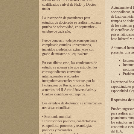
formación de especialistas altamente
cualificados a nivel de Ph.D. y Doctor
Actualmente el I
titular.
sociopolíticos, 
de Latinoamérica
La inscripción de postulantes para
tiempos se dedic
estudios de doctorado se realiza, mediante
de los sistemas p
prueba de selectividad, en septiembre -
de científicos d
octubre de cada año.
países latinoame
base bilateral y m
Puede concurrir toda persona que haya
completado estudios universitarios,
Adjunto al Insti
incluidos ciudadanos extranjeros con
presentar una te
grado de máster o su equivalente.
Economí
En este último caso, las condiciones de
Instituc
estudio se atienen a lo que estipulen los
naciona
correspondientes convenios
Problema
internacionales o acuerdos
intergubernamentales suscritos por la
La principal fin
Federación de Rusia, así como los
capacitándoles p
acuerdos del ILA con Universidades y
especialidad ele
Centros científicos extranjeros.
Requisitos de 
Los estudios de doctorado se enmarcan en
tres áreas científicas:
Pueden ingresar 
para realizar un 
• Economía mundial
postulantes extr
• Instituciones políticas, conflictología
los estudios en l
etnopolítica, procesos y tecnologías
economía o cienc
políticas y nacionales.
del ILA.