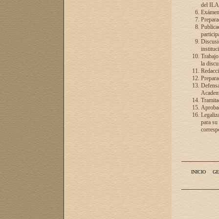
del ILA
Exámenes
Preparac
Publicac
particip
Discusió
instituc
Trabajo
la discu
Redacció
Preparac
Defensa 
Academia
Tramita
Aprobac
Legaliz
para su
correspo
INICIO
GE