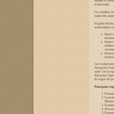
firmará el corre
el doctorado.
Los estudios, lo
traducción simul
El grado del doc
nomenclatura vi
hayan a
doctorad
hayan s
instituc
cercana
hayan p
instituc
Las resolucione
Atestación Acad
nauk” (en la esp
Educación Superi
de origen del po
Principales eta
Present
Convali
Ministe
Examen 
Elecció
Presenta