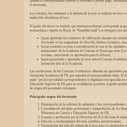
firmará el correspondiente contrato y efectuará el primer pago, formaliz
el doctorado.
Los estudios, los exámenes y la defensa de la tesis se realizan en ruso o 
traducción simultánea al ruso.
El grado del doctor no titulado que internacionalmente corresponde al gr
nomenclatura vigente en Rusia, de “Kandidat nauk”) se otorgará a los a
hayan aprobado los exámenes de calificación durante sus estudio
doctorado en las asignaturas de filosofía, idioma extranjero, espe
hayan sometido su tesis a consideración de una de las unidades 
instituciones de la Academia de Ciencias de Rusia que tiene la es
cercanas, mereciendo su aprobación para la defensa,
hayan presentado y aprobado su tesis ante el Consejo Académico
institución afín de la Academia.
Las resoluciones de los Consejos Académicos deberán ser aprobadas por
Atestación Académica de FR que expedirá el correspondiente título. El 
nauk” (en la especialidad correspondiente) se legalizará con apostilla en 
Educación Superior de FR para su revalidación posterior al grado académ
de origen del postulante extranjero.
Principales etapas del doctorado
Presentación de la solicitud de admisión y los correspondientes
Convalidación del título profesional y comprobación de los dem
Ministerio de Ciencia y Educación Superior de FR;
Examen y aprobación por la Dirección del ILA del tema de trabaj
Elección y nombramiento del tutor científico del doctorando;
Presentación del plan del trabajo de la tesis para su aprobación 