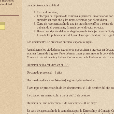
s relaciones
ollo global
Se adjuntaran a la solicitud
:
Curriculum vitae;
Fotocopia del diploma de estudios superiores universitarios con l
cursadas en cada año y las notas recibidas por el estudiante;
Carta de recomendación de una institución científica o centro de
trabajando el postulante, firmada por el director o rector;
Breve descripción del tema elegido para la tesis (no más de 3 pá
Lista de las publicaciones del postulante que él estime más signif
Los documentos se presentan en ruso, español o inglés.
Actualmente los ciudadanos extranjeros que aspiren a ingresar en doctor
examen formal de ingreso. Pero deberán pasar primeramente la convalidac
Ministerio de la Ciencia y Educación Superior de la Federación de Rusia
Duración de los estudios en el ILA:
Doctorado presencial - 3 años;
Doctorado a distancia (3-4 años) según el plan individual.
Plazo tope de presentación de los documentos: el 1 de octubre del año co
Inscripción en la matricula: a partir del 15 de octubre.
Duración del año académico: 1 de noviembre - 31 de mayo.
En caso de aprobación de la candidatura por la Dirección y el Consejo Ci