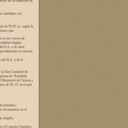
ándose así su admisión en
en castellano con
ado de Ph.D. (o, según la
lumnos que:
s en los cursos de
cialidad elegida,
del ILA, o de otras
pecialización en ciencias
 del ILA, o de la
 la Alta Comisión de
diploma de “Kandidat
el Ministerio de Ciencia y
ico de Ph. D. en el país
 documentos;
ás documentos en el
o elegido;
por el Consejo Científico