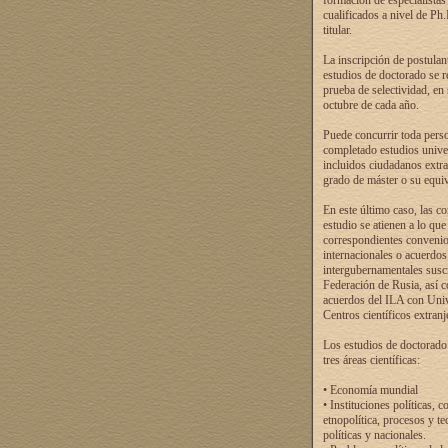
formación de especialistas
cualificados a nivel de Ph
titular.
La inscripción de postulan
estudios de doctorado se r
prueba de selectividad, en
octubre de cada año.
Puede concurrir toda pers
completado estudios univer
incluidos ciudadanos extr
grado de máster o su equiv
En este último caso, las c
estudio se atienen a lo que
correspondientes conveni
internacionales o acuerdos
intergubernamentales suscr
Federación de Rusia, así 
acuerdos del ILA con Uni
Centros científicos extranj
Los estudios de doctorado
tres áreas científicas:
• Economía mundial
• Instituciones políticas, c
etnopolítica, procesos y te
políticas y nacionales.