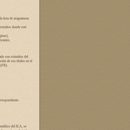
a lista de asignaturas
 estudios donde esté
ginas);
icantes.
ado son eximidos del
ión de sus títulos en el
 (FR).
rrespondiente.
entífico del ILA, se