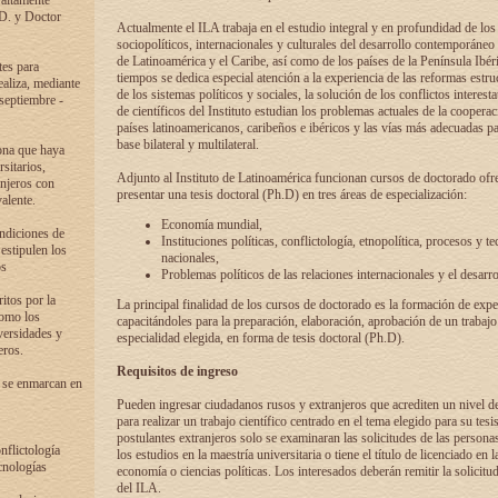
 altamente
.D. y Doctor
Actualmente el ILA trabaja en el estudio integral y en profundidad de lo
sociopolíticos, internacionales y culturales del desarrollo contemporáneo
de Latinoamérica y el Caribe, así como de los países de la Península Ibér
tes para
tiempos se dedica especial atención a la experiencia de las reformas estru
ealiza, mediante
de los sistemas políticos y sociales, la solución de los conflictos interest
 septiembre -
de científicos del Instituto estudian los problemas actuales de la coopera
países latinoamericanos, caribeños e ibéricos y las vías más adecuadas pa
base bilateral y multilateral.
ona que haya
sitarios,
Adjunto al Instituto de Latinoamérica funcionan cursos de doctorado ofre
anjeros con
presentar una tesis doctoral (Ph.D) en tres áreas de especialización:
alente.
Economía mundial,
ondiciones de
Instituciones políticas, conflictología, etnopolítica, procesos y te
 estipulen los
nacionales,
os
Problemas políticos de las relaciones internacionales y el desarro
itos por la
La principal finalidad de los cursos de doctorado es la formación de expe
como los
capacitándoles para la preparación, elaboración, aprobación de un trabajo
versidades y
especialidad elegida, en forma de tesis doctoral (Ph.D).
eros.
Requisitos de ingreso
 se enmarcan en
Pueden ingresar ciudadanos rusos y extranjeros que acrediten un nivel d
para realizar un trabajo científico centrado en el tema elegido para su tesis
postulantes extranjeros solo se examinaran las solicitudes de las persona
onflictología
los estudios en la maestría universitaria o tiene el título de licenciado en l
cnologías
economía o ciencias políticas. Los interesados deberán remitir la solicitu
del ILA.