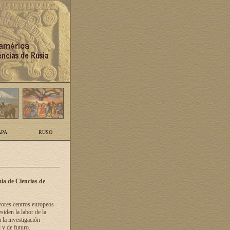
PA
RUSO
ia de Ciencias de
yores centros europeos
siden la labor de la
 la investigación
 y de futuro.