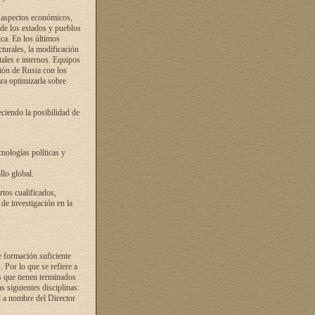
s aspectos económicos,
 de los estados y pueblos
ica. En los últimos
cturales, la modificación
atales e internos. Equipos
ción de Rusia con los
ra optimizarla sobre
ciendo la posibilidad de
cnologías políticas y
llo global.
rtos cualificados,
 de investigación en la
e formación suficiente
. Por lo que se refiere a
s que tienen terminados
as siguientes disciplinas:
d a nombre del Director