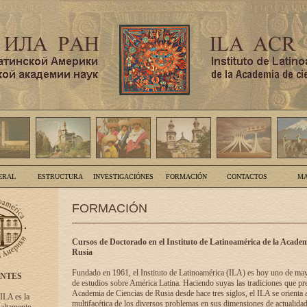
ERAL
ESTRUCTURA
INVESTIGACIÓNES
FORMACIÓN
CONTACTOS
MA
FORMACIÓN
Cursos de Doctorado en el Instituto de Latinoamérica de la Academ
Rusia
Fundado en 1961, el Instituto de Latinoamérica (ILA) es hoy uno de ma
ENTES
de estudios sobre América Latina. Haciendo suyas las tradiciones que pre
Academia de Ciencias de Rusia desde hace tres siglos, el ILA se orienta a
 ILA es la
multifacética de los diversos problemas en sus dimensiones de actualidad