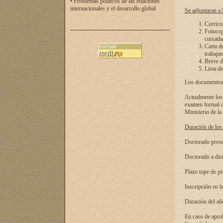
• Problemas políticos de las relaciones
internacionales y el desarrollo global
Se adjuntaran a l
Curricu
Fotocopi
cursadas
Carta d
trabajan
Breve de
Lista de
Los documentos 
Actualmente los 
examen formal de
Ministerio de la
Duración de los 
Doctorado presen
Doctorado a dist
Plazo tope de pr
Inscripción en la
Duración del añ
En caso de aprob