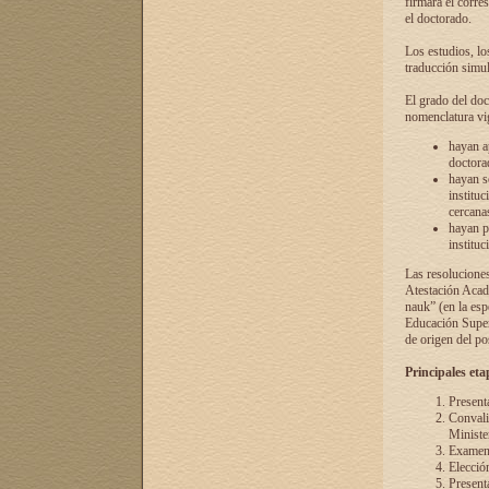
firmará el corre
el doctorado.
Los estudios, lo
traducción simul
El grado del doc
nomenclatura vi
hayan a
doctorad
hayan s
instituc
cercana
hayan p
instituc
Las resolucione
Atestación Acad
nauk” (en la esp
Educación Superi
de origen del po
Principales eta
Present
Convali
Ministe
Examen 
Elecció
Presenta