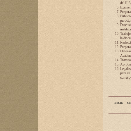
del ILA
Exámenes
Preparac
Publicac
particip
Discusió
instituc
Trabajo
la discu
Redacció
Preparac
Defensa 
Academia
Tramita
Aprobac
Legaliz
para su
correspo
INICIO
GE