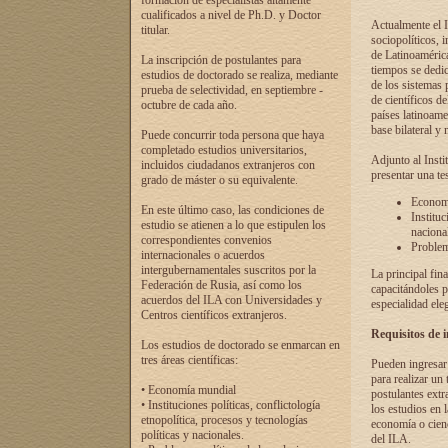
formación de especialistas altamente
cualificados a nivel de Ph.D. y Doctor
Actualmente el I
titular.
sociopolíticos, 
de Latinoamérica
La inscripción de postulantes para
tiempos se dedic
estudios de doctorado se realiza, mediante
de los sistemas p
prueba de selectividad, en septiembre -
de científicos d
octubre de cada año.
países latinoame
base bilateral y m
Puede concurrir toda persona que haya
completado estudios universitarios,
Adjunto al Insti
incluidos ciudadanos extranjeros con
presentar una te
grado de máster o su equivalente.
Economí
En este último caso, las condiciones de
Instituc
estudio se atienen a lo que estipulen los
naciona
correspondientes convenios
Problema
internacionales o acuerdos
intergubernamentales suscritos por la
La principal fin
Federación de Rusia, así como los
capacitándoles p
acuerdos del ILA con Universidades y
especialidad ele
Centros científicos extranjeros.
Requisitos de 
Los estudios de doctorado se enmarcan en
tres áreas científicas:
Pueden ingresar 
para realizar un 
• Economía mundial
postulantes extr
• Instituciones políticas, conflictología
los estudios en l
etnopolítica, procesos y tecnologías
economía o cienc
políticas y nacionales.
del ILA.