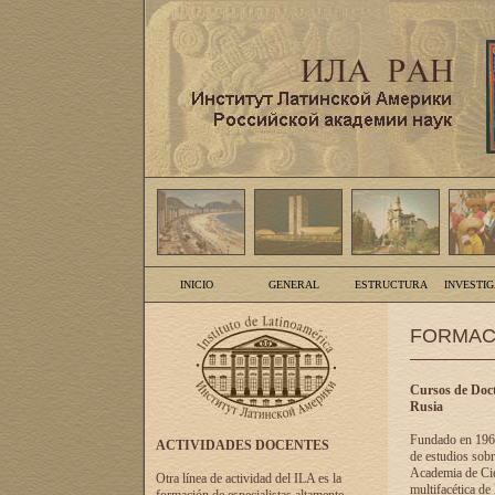
INICIO
GENERAL
ESTRUCTURA
INVESTI
FORMAC
Cursos de Doct
Rusia
Fundado en 1961
ACTIVIDADES DOCENTES
de estudios sobr
Academia de Cien
Otra línea de actividad del ILA es la
multifacética de