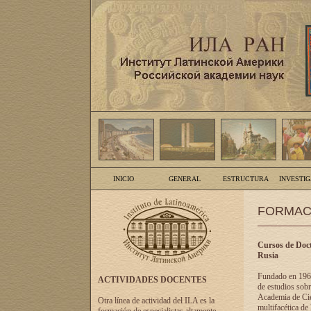
INICIO
GENERAL
ESTRUCTURA
INVESTI
FORMAC
Cursos de Doct
Rusia
Fundado en 1961
ACTIVIDADES DOCENTES
de estudios sobr
Academia de Cien
Otra línea de actividad del ILA es la
multifacética de