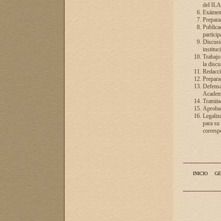
del ILA
Exámenes
Preparac
Publicac
particip
Discusió
instituc
Trabajo
la discu
Redacció
Preparac
Defensa 
Academia
Tramita
Aprobac
Legaliz
para su
correspo
INICIO
GE