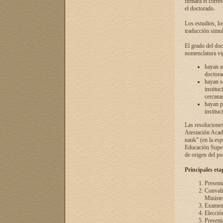
firmará el corre
el doctorado.
Los estudios, lo
traducción simul
El grado del doc
nomenclatura vi
hayan a
doctorad
hayan s
instituc
cercana
hayan p
instituc
Las resolucione
Atestación Acad
nauk” (en la esp
Educación Superi
de origen del po
Principales eta
Present
Convali
Ministe
Examen 
Elecció
Presenta