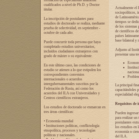
formación de especialistas altamente
cualificados a nivel de Ph.D. y Doctor
Actualmente el I
titular.
sociopolíticos, 
de Latinoamérica
La inscripción de postulantes para
tiempos se dedic
estudios de doctorado se realiza, mediante
de los sistemas p
prueba de selectividad, en septiembre -
de científicos d
octubre de cada año.
países latinoame
base bilateral y m
Puede concurrir toda persona que haya
completado estudios universitarios,
Adjunto al Insti
incluidos ciudadanos extranjeros con
presentar una te
grado de máster o su equivalente.
Economí
En este último caso, las condiciones de
Instituc
estudio se atienen a lo que estipulen los
naciona
correspondientes convenios
Problema
internacionales o acuerdos
intergubernamentales suscritos por la
La principal fin
Federación de Rusia, así como los
capacitándoles p
acuerdos del ILA con Universidades y
especialidad ele
Centros científicos extranjeros.
Requisitos de 
Los estudios de doctorado se enmarcan en
tres áreas científicas:
Pueden ingresar 
para realizar un 
• Economía mundial
postulantes extr
• Instituciones políticas, conflictología
los estudios en l
etnopolítica, procesos y tecnologías
economía o cienc
políticas y nacionales.
del ILA.