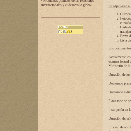
• Problemas políticos de las relaciones
internacionales y el desarrollo global
Se adjuntaran a l
Curricu
Fotocopi
cursadas
Carta d
trabajan
Breve de
Lista de
Los documentos 
Actualmente los 
examen formal de
Ministerio de la
Duración de los 
Doctorado presen
Doctorado a dist
Plazo tope de pr
Inscripción en la
Duración del añ
En caso de aprob