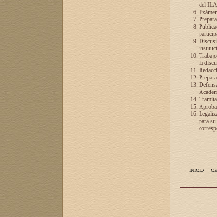
del ILA
Exámenes
Preparac
Publicac
particip
Discusió
instituc
Trabajo
la discu
Redacció
Preparac
Defensa 
Academia
Tramita
Aprobac
Legaliz
para su
correspo
INICIO
GE