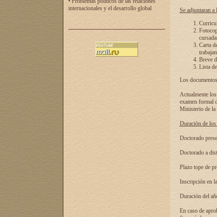
• Problemas políticos de las relaciones
internacionales y el desarrollo global
Se adjuntaran a l
Curricu
Fotocopi
cursadas
Carta d
trabajan
Breve de
Lista de
Los documentos 
Actualmente los 
examen formal de
Ministerio de la
Duración de los 
Doctorado presen
Doctorado a dist
Plazo tope de pr
Inscripción en la
Duración del añ
En caso de aprob