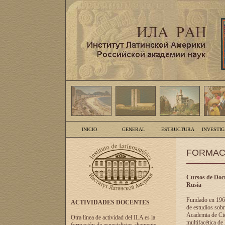
INICIO
GENERAL
ESTRUCTURA
INVESTI
FORMAC
Cursos de Doct
Rusia
Fundado en 1961
ACTIVIDADES DOCENTES
de estudios sobr
Academia de Cien
Otra línea de actividad del ILA es la
multifacética de