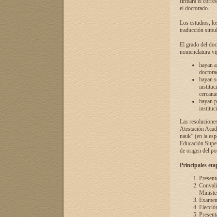
firmará el corre
el doctorado.
Los estudios, lo
traducción simul
El grado del doc
nomenclatura vi
hayan a
doctorad
hayan s
instituc
cercana
hayan p
instituc
Las resolucione
Atestación Acad
nauk” (en la esp
Educación Superi
de origen del po
Principales eta
Present
Convali
Ministe
Examen 
Elecció
Presenta