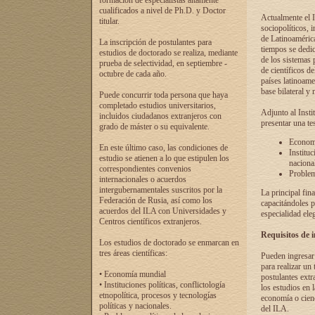
formación de especialistas altamente
cualificados a nivel de Ph.D. y Doctor
Actualmente el I
titular.
sociopolíticos, 
de Latinoamérica
La inscripción de postulantes para
tiempos se dedic
estudios de doctorado se realiza, mediante
de los sistemas p
prueba de selectividad, en septiembre -
de científicos d
octubre de cada año.
países latinoame
base bilateral y m
Puede concurrir toda persona que haya
completado estudios universitarios,
Adjunto al Insti
incluidos ciudadanos extranjeros con
presentar una te
grado de máster o su equivalente.
Economí
En este último caso, las condiciones de
Instituc
estudio se atienen a lo que estipulen los
naciona
correspondientes convenios
Problema
internacionales o acuerdos
intergubernamentales suscritos por la
La principal fin
Federación de Rusia, así como los
capacitándoles p
acuerdos del ILA con Universidades y
especialidad ele
Centros científicos extranjeros.
Requisitos de 
Los estudios de doctorado se enmarcan en
tres áreas científicas:
Pueden ingresar 
para realizar un 
• Economía mundial
postulantes extr
• Instituciones políticas, conflictología
los estudios en l
etnopolítica, procesos y tecnologías
economía o cienc
políticas y nacionales.
del ILA.