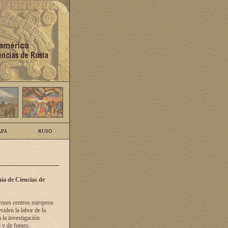
PA
RUSO
ia de Ciencias de
yores centros europeos
siden la labor de la
 la investigación
 y de futuro.