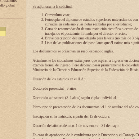
s relaciones
ollo global
Se adjuntaran a la solicitud
:
Curriculum vitae;
Fotocopia del diploma de estudios superiores universitarios con l
cursadas en cada año y las notas recibidas por el estudiante;
Carta de recomendación de una institución científica o centro de
trabajando el postulante, firmada por el director o rector;
Breve descripción del tema elegido para la tesis (no más de 3 pá
Lista de las publicaciones del postulante que él estime más signif
Los documentos se presentan en ruso, español o inglés.
Actualmente los ciudadanos extranjeros que aspiren a ingresar en doctor
examen formal de ingreso. Pero deberán pasar primeramente la convalidac
Ministerio de la Ciencia y Educación Superior de la Federación de Rusia
Duración de los estudios en el ILA:
Doctorado presencial - 3 años;
Doctorado a distancia (3-4 años) según el plan individual.
Plazo tope de presentación de los documentos: el 1 de octubre del año co
Inscripción en la matricula: a partir del 15 de octubre.
Duración del año académico: 1 de noviembre - 31 de mayo.
En caso de aprobación de la candidatura por la Dirección y el Consejo Ci