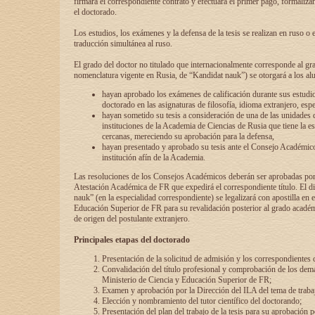
firmará el correspondiente contrato y efectuará el primer pago, formaliz
el doctorado.
Los estudios, los exámenes y la defensa de la tesis se realizan en ruso o 
traducción simultánea al ruso.
El grado del doctor no titulado que internacionalmente corresponde al gr
nomenclatura vigente en Rusia, de “Kandidat nauk”) se otorgará a los a
hayan aprobado los exámenes de calificación durante sus estudio
doctorado en las asignaturas de filosofía, idioma extranjero, espe
hayan sometido su tesis a consideración de una de las unidades 
instituciones de la Academia de Ciencias de Rusia que tiene la es
cercanas, mereciendo su aprobación para la defensa,
hayan presentado y aprobado su tesis ante el Consejo Académico
institución afín de la Academia.
Las resoluciones de los Consejos Académicos deberán ser aprobadas por
Atestación Académica de FR que expedirá el correspondiente título. El 
nauk” (en la especialidad correspondiente) se legalizará con apostilla en 
Educación Superior de FR para su revalidación posterior al grado académ
de origen del postulante extranjero.
Principales etapas del doctorado
Presentación de la solicitud de admisión y los correspondientes
Convalidación del título profesional y comprobación de los dem
Ministerio de Ciencia y Educación Superior de FR;
Examen y aprobación por la Dirección del ILA del tema de trabaj
Elección y nombramiento del tutor científico del doctorando;
Presentación del plan del trabajo de la tesis para su aprobación 