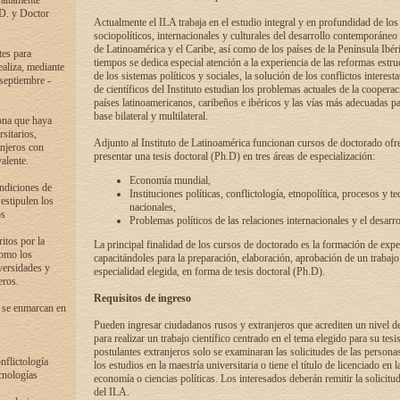
 altamente
.D. y Doctor
Actualmente el ILA trabaja en el estudio integral y en profundidad de lo
sociopolíticos, internacionales y culturales del desarrollo contemporáneo
de Latinoamérica y el Caribe, así como de los países de la Península Ibér
tes para
tiempos se dedica especial atención a la experiencia de las reformas estru
ealiza, mediante
de los sistemas políticos y sociales, la solución de los conflictos interest
 septiembre -
de científicos del Instituto estudian los problemas actuales de la coopera
países latinoamericanos, caribeños e ibéricos y las vías más adecuadas pa
base bilateral y multilateral.
ona que haya
sitarios,
Adjunto al Instituto de Latinoamérica funcionan cursos de doctorado ofre
anjeros con
presentar una tesis doctoral (Ph.D) en tres áreas de especialización:
alente.
Economía mundial,
ondiciones de
Instituciones políticas, conflictología, etnopolítica, procesos y te
 estipulen los
nacionales,
os
Problemas políticos de las relaciones internacionales y el desarro
itos por la
La principal finalidad de los cursos de doctorado es la formación de expe
como los
capacitándoles para la preparación, elaboración, aprobación de un trabajo
versidades y
especialidad elegida, en forma de tesis doctoral (Ph.D).
eros.
Requisitos de ingreso
 se enmarcan en
Pueden ingresar ciudadanos rusos y extranjeros que acrediten un nivel d
para realizar un trabajo científico centrado en el tema elegido para su tesis
postulantes extranjeros solo se examinaran las solicitudes de las persona
onflictología
los estudios en la maestría universitaria o tiene el título de licenciado en l
cnologías
economía o ciencias políticas. Los interesados deberán remitir la solicitu
del ILA.