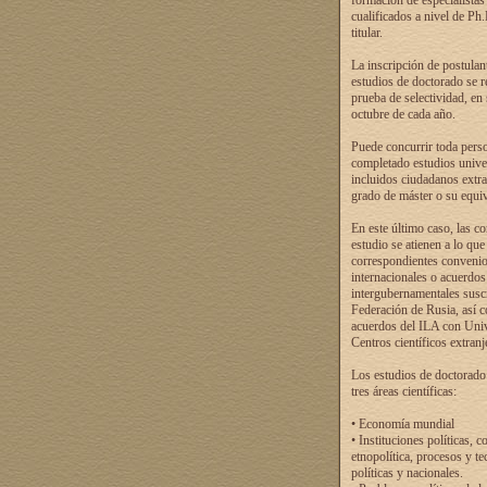
formación de especialistas
cualificados a nivel de Ph
titular.
La inscripción de postulan
estudios de doctorado se r
prueba de selectividad, en
octubre de cada año.
Puede concurrir toda pers
completado estudios univer
incluidos ciudadanos extr
grado de máster o su equiv
En este último caso, las c
estudio se atienen a lo que
correspondientes conveni
internacionales o acuerdos
intergubernamentales suscr
Federación de Rusia, así 
acuerdos del ILA con Uni
Centros científicos extranj
Los estudios de doctorado
tres áreas científicas:
• Economía mundial
• Instituciones políticas, c
etnopolítica, procesos y te
políticas y nacionales.