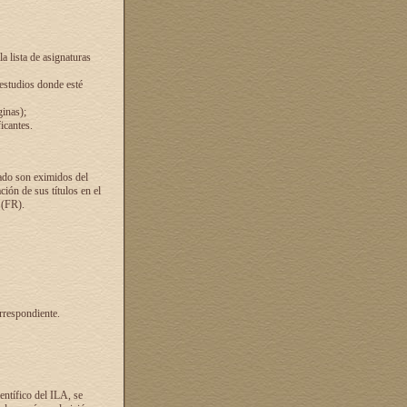
a lista de asignaturas
 estudios donde esté
ginas);
icantes.
ado son eximidos del
ión de sus títulos en el
 (FR).
rrespondiente.
entífico del ILA, se