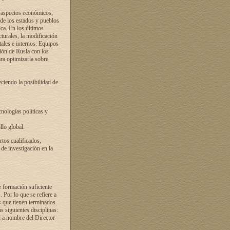
s aspectos económicos,
 de los estados y pueblos
ica. En los últimos
cturales, la modificación
atales e internos. Equipos
ción de Rusia con los
ra optimizarla sobre
ciendo la posibilidad de
cnologías políticas y
llo global.
rtos cualificados,
 de investigación en la
e formación suficiente
. Por lo que se refiere a
s que tienen terminados
as siguientes disciplinas:
d a nombre del Director