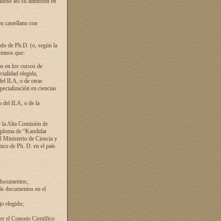
ándose así su admisión en
en castellano con
ado de Ph.D. (o, según la
lumnos que:
s en los cursos de
cialidad elegida,
del ILA, o de otras
pecialización en ciencias
 del ILA, o de la
 la Alta Comisión de
diploma de “Kandidat
el Ministerio de Ciencia y
ico de Ph. D. en el país
 documentos;
ás documentos en el
o elegido;
por el Consejo Científico