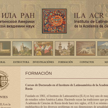
ERAL
ESTRUCTURA
INVESTIGACIÓNES
FORMACIÓN
CONTACTOS
MA
FORMACIÓN
Cursos de Doctorado en el Instituto de Latinoamérica de la Academ
Rusia
Fundado en 1961, el Instituto de Latinoamérica (ILA) es hoy uno de ma
ENTES
de estudios sobre América Latina. Haciendo suyas las tradiciones que pre
Academia de Ciencias de Rusia desde hace tres siglos, el ILA se orienta a
 ILA es la
multifacética de los diversos problemas en sus dimensiones de actualidad