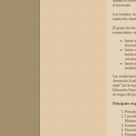
firmará el corre
el doctorado.
Los estudios, lo
traducción simul
El grado del doc
nomenclatura vi
hayan a
doctorad
hayan s
instituc
cercana
hayan p
instituc
Las resolucione
Atestación Acad
nauk” (en la esp
Educación Superi
de origen del po
Principales eta
Present
Convali
Ministe
Examen 
Elecció
Presenta