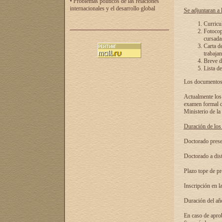
• Problemas políticos de las relaciones
internacionales y el desarrollo global
Se adjuntaran a l
Curricu
Fotocopi
cursadas
Carta d
trabajan
Breve de
Lista de
Los documentos 
Actualmente los 
examen formal de
Ministerio de la
Duración de los 
Doctorado presen
Doctorado a dist
Plazo tope de pr
Inscripción en la
Duración del añ
En caso de aprob