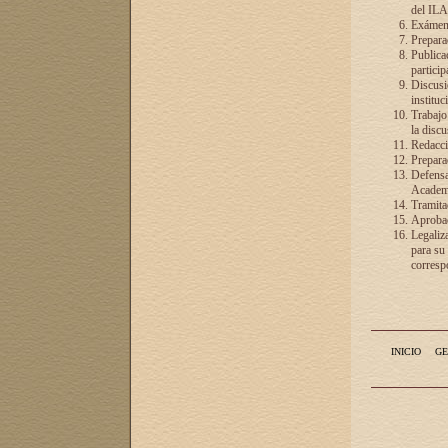
del ILA
Exámenes
Preparac
Publicac
particip
Discusió
instituc
Trabajo
la discu
Redacció
Preparac
Defensa 
Academia
Tramita
Aprobac
Legaliz
para su
correspo
INICIO
GE