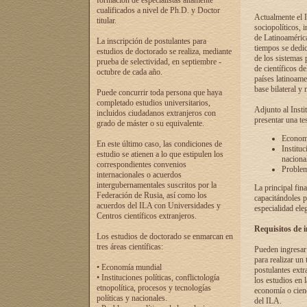
formación de especialistas altamente
cualificados a nivel de Ph.D. y Doctor
Actualmente el I
titular.
sociopolíticos, 
de Latinoamérica
La inscripción de postulantes para
tiempos se dedic
estudios de doctorado se realiza, mediante
de los sistemas p
prueba de selectividad, en septiembre -
de científicos d
octubre de cada año.
países latinoame
base bilateral y m
Puede concurrir toda persona que haya
completado estudios universitarios,
Adjunto al Insti
incluidos ciudadanos extranjeros con
presentar una te
grado de máster o su equivalente.
Economí
En este último caso, las condiciones de
Instituc
estudio se atienen a lo que estipulen los
naciona
correspondientes convenios
Problema
internacionales o acuerdos
intergubernamentales suscritos por la
La principal fin
Federación de Rusia, así como los
capacitándoles p
acuerdos del ILA con Universidades y
especialidad ele
Centros científicos extranjeros.
Requisitos de 
Los estudios de doctorado se enmarcan en
tres áreas científicas:
Pueden ingresar 
para realizar un 
• Economía mundial
postulantes extr
• Instituciones políticas, conflictología
los estudios en l
etnopolítica, procesos y tecnologías
economía o cienc
políticas y nacionales.
del ILA.