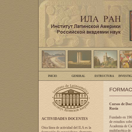
INICIO
GENERAL
ESTRUCTURA
INVESTI
FORMAC
Cursos de Doct
Rusia
Fundado en 1961
ACTIVIDADES DOCENTES
de estudios sobr
Academia de Cien
Otra línea de actividad del ILA es la
multifacética de