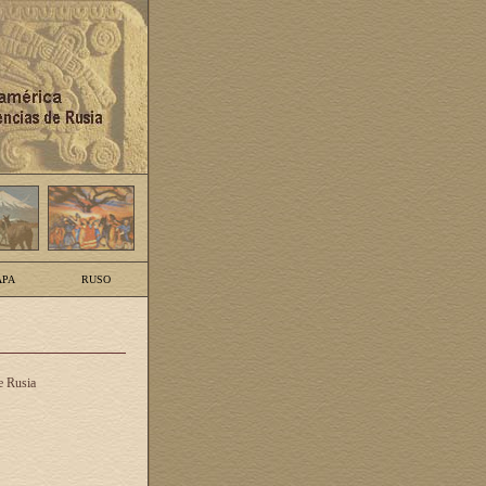
PA
RUSO
e Rusia