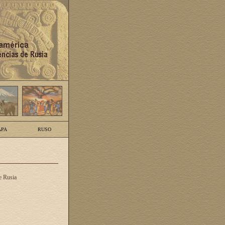
PA
RUSO
e Rusia