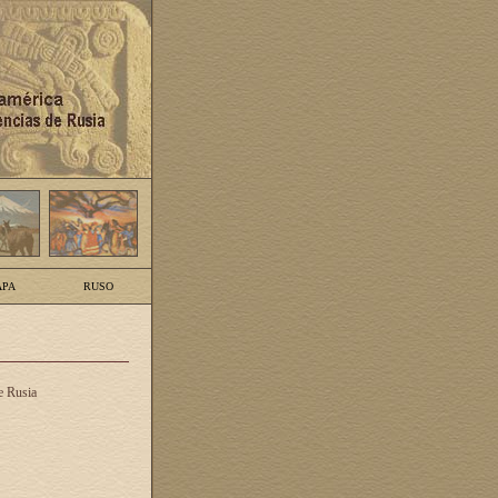
PA
RUSO
e Rusia