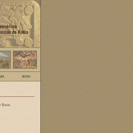
PA
RUSO
e Rusia