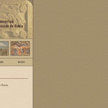
PA
RUSO
e Rusia