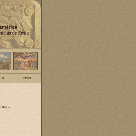
PA
RUSO
e Rusia