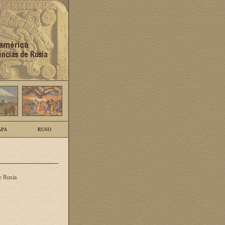
PA
RUSO
e Rusia