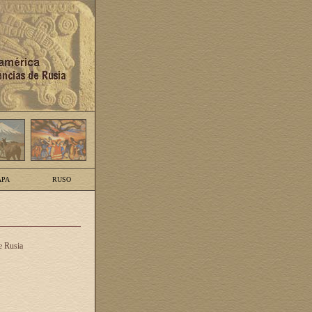
PA
RUSO
e Rusia