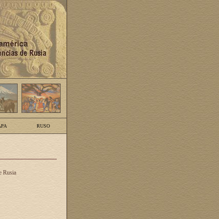
PA
RUSO
e Rusia