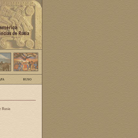
PA
RUSO
e Rusia