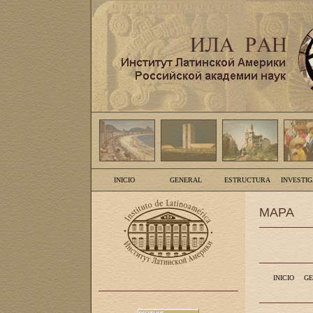
INICIO
GENERAL
ESTRUCTURA
INVESTI
MAPA
INICIO
GE