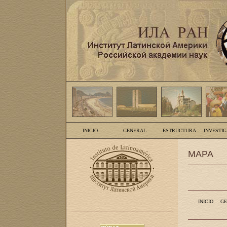
INICIO
GENERAL
ESTRUCTURA
INVESTI
MAPA
INICIO
GE