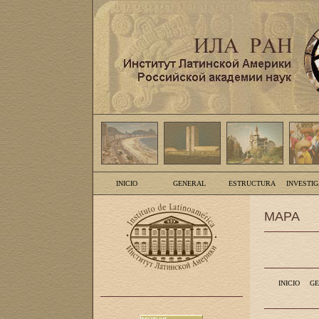
INICIO
GENERAL
ESTRUCTURA
INVESTI
MAPA
INICIO
GE