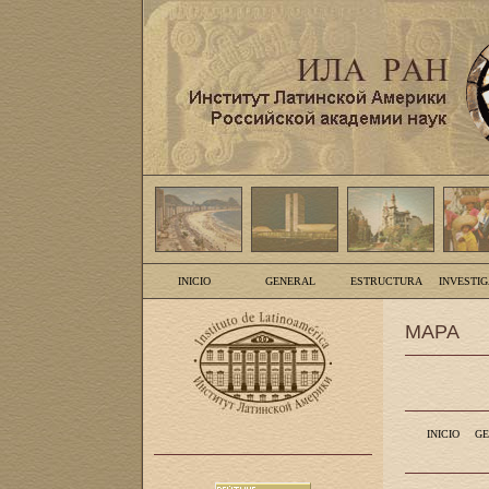
INICIO
GENERAL
ESTRUCTURA
INVESTI
MAPA
INICIO
GE