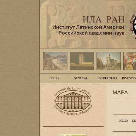
INICIO
GENERAL
ESTRUCTURA
INVESTI
MAPA
INICIO
GE