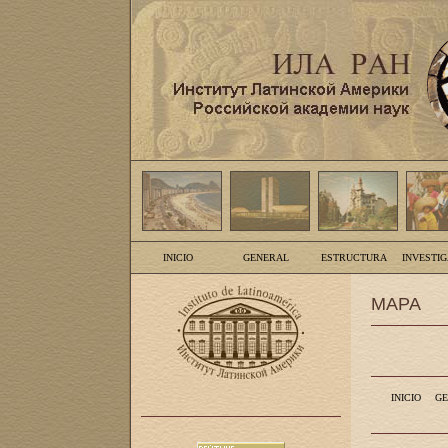
INICIO
GENERAL
ESTRUCTURA
INVESTI
MAPA
INICIO
GE