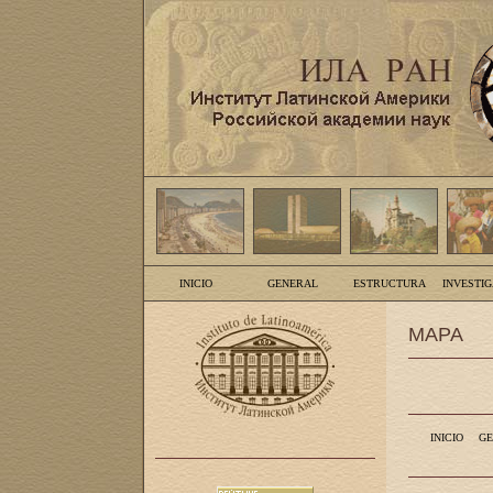
INICIO
GENERAL
ESTRUCTURA
INVESTI
MAPA
INICIO
GE