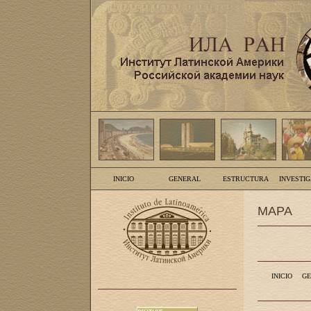
INICIO
GENERAL
ESTRUCTURA
INVESTI
MAPA
INICIO
GE