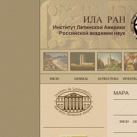
INICIO
GENERAL
ESTRUCTURA
INVESTI
MAPA
INICIO
GE