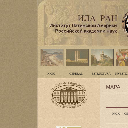
INICIO
GENERAL
ESTRUCTURA
INVESTI
MAPA
INICIO
GE