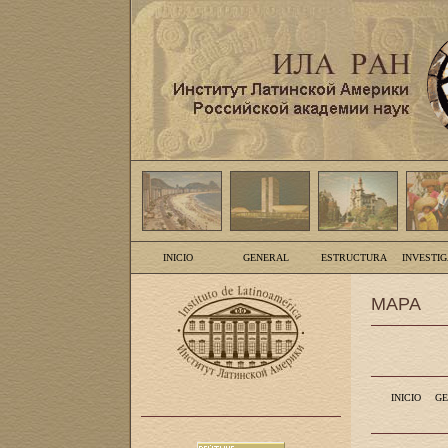
INICIO
GENERAL
ESTRUCTURA
INVESTI
MAPA
INICIO
GE