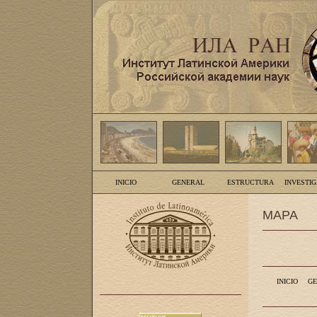
INICIO
GENERAL
ESTRUCTURA
INVESTI
MAPA
INICIO
GE