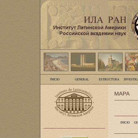
INICIO
GENERAL
ESTRUCTURA
INVESTI
MAPA
INICIO
GE