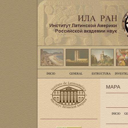
INICIO
GENERAL
ESTRUCTURA
INVESTI
MAPA
INICIO
GE