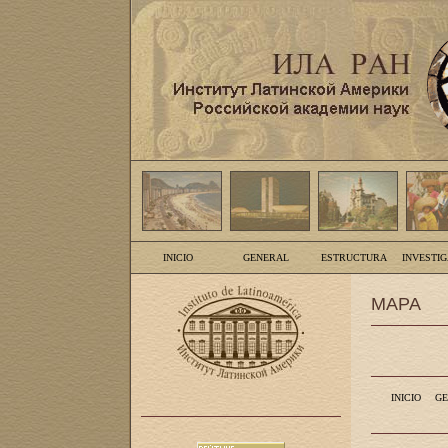
INICIO
GENERAL
ESTRUCTURA
INVESTI
MAPA
INICIO
GE