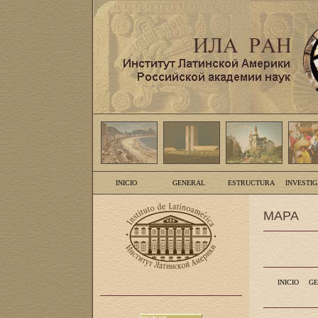
INICIO
GENERAL
ESTRUCTURA
INVESTI
MAPA
INICIO
GE