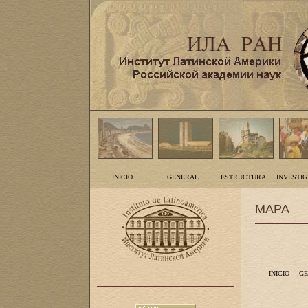
INICIO
GENERAL
ESTRUCTURA
INVESTI
MAPA
INICIO
GE