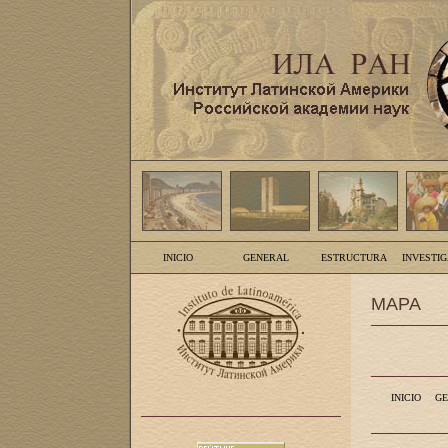
INICIO
GENERAL
ESTRUCTURA
INVESTI
MAPA
INICIO
GE