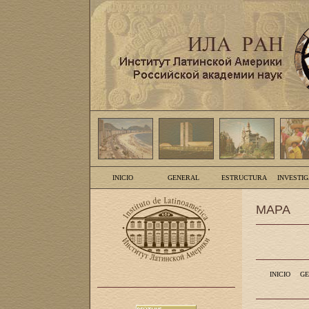
INICIO
GENERAL
ESTRUCTURA
INVESTI
MAPA
INICIO
GE