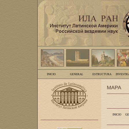
INICIO
GENERAL
ESTRUCTURA
INVESTI
MAPA
INICIO
GE