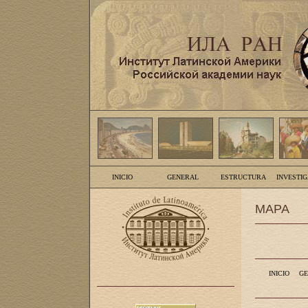
INICIO
GENERAL
ESTRUCTURA
INVESTI
MAPA
INICIO
GE