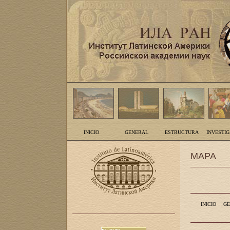
INICIO
GENERAL
ESTRUCTURA
INVESTI
MAPA
INICIO
GE