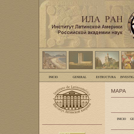
INICIO
GENERAL
ESTRUCTURA
INVESTI
MAPA
INICIO
GE