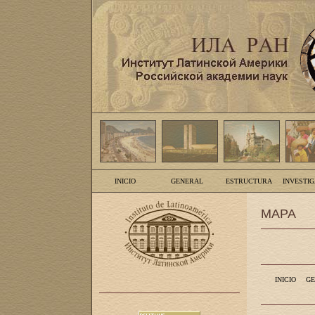
INICIO
GENERAL
ESTRUCTURA
INVESTI
MAPA
INICIO
GE