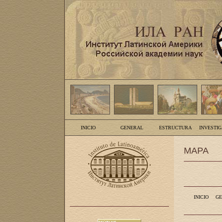
INICIO
GENERAL
ESTRUCTURA
INVESTI
MAPA
INICIO
GE