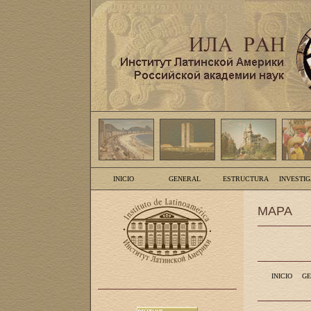
INICIO
GENERAL
ESTRUCTURA
INVESTI
MAPA
INICIO
GE