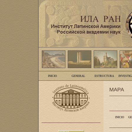
INICIO
GENERAL
ESTRUCTURA
INVESTI
MAPA
INICIO
GE